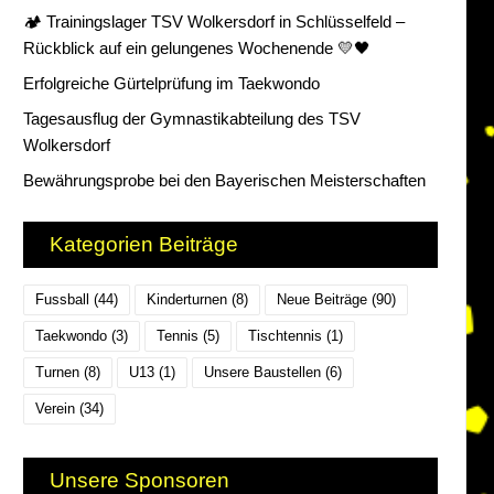
🏕️ Trainingslager TSV Wolkersdorf in Schlüsselfeld –
Rückblick auf ein gelungenes Wochenende 💛🖤
Erfolgreiche Gürtelprüfung im Taekwondo
Tagesausflug der Gymnastikabteilung des TSV
Wolkersdorf
Bewährungsprobe bei den Bayerischen Meisterschaften
Kategorien Beiträge
Fussball
(44)
Kinderturnen
(8)
Neue Beiträge
(90)
Taekwondo
(3)
Tennis
(5)
Tischtennis
(1)
Turnen
(8)
U13
(1)
Unsere Baustellen
(6)
Verein
(34)
Unsere Sponsoren