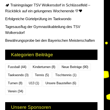
🏕️ Trainingslager TSV Wolkersdorf in Schlüsselfeld –
Rückblick auf ein gelungenes Wochenende 💛🖤
Erfolgreiche Gürtelprüfung im Taekwondo
Tagesausflug der Gymnastikabteilung des TSV
Wolkersdorf
Bewährungsprobe bei den Bayerischen Meisterschaften
Kategorien Beiträge
Fussball
(44)
Kinderturnen
(8)
Neue Beiträge
(90)
Taekwondo
(3)
Tennis
(5)
Tischtennis
(1)
Turnen
(8)
U13
(1)
Unsere Baustellen
(6)
Verein
(34)
Unsere Sponsoren