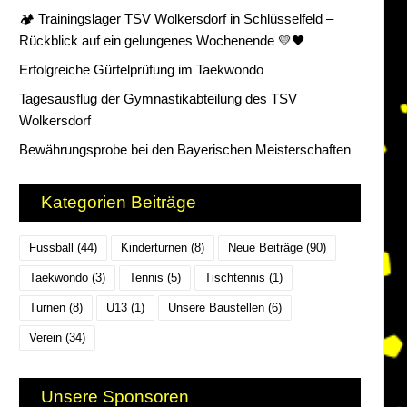
🏕️ Trainingslager TSV Wolkersdorf in Schlüsselfeld –
Rückblick auf ein gelungenes Wochenende 💛🖤
Erfolgreiche Gürtelprüfung im Taekwondo
Tagesausflug der Gymnastikabteilung des TSV
Wolkersdorf
Bewährungsprobe bei den Bayerischen Meisterschaften
Kategorien Beiträge
Fussball
(44)
Kinderturnen
(8)
Neue Beiträge
(90)
Taekwondo
(3)
Tennis
(5)
Tischtennis
(1)
Turnen
(8)
U13
(1)
Unsere Baustellen
(6)
Verein
(34)
Unsere Sponsoren