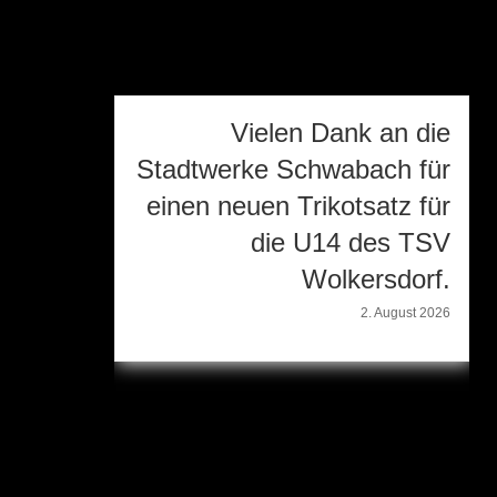
🏕️ Trainingslager TSV
Wolkersdorf in
Schlüsselfeld – Rückblick
auf ein gelungenes
Wochenende 💛🖤
20. Juli 2026
Ein intensives, abwechslungsreiches und vor allem
mannschaftlich überragendes Wochenende liegt
hinter dem TSV Wolkersdorf. Bereits am Freitag
startete das Trainingslager mit der ersten Einheit auf
dem Platz. Trotz strömenden Regens ließ sich die
Mannschaft nicht bremsen und zog das Programm
mit vollem Einsatz durch. Nach dem Abendessen
ließ man den Tag bei einem gemütlichen