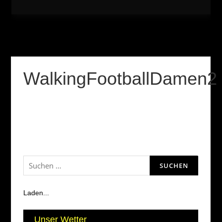
WalkingFootballDamen2
Suchen
nach:
Laden...
Unser Wetter