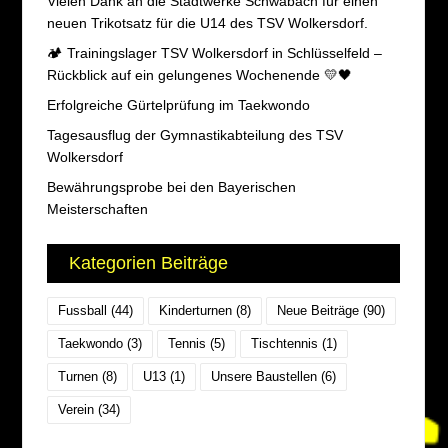
Vielen Dank an die Stadtwerke Schwabach für einen
neuen Trikotsatz für die U14 des TSV Wolkersdorf.
🏕️ Trainingslager TSV Wolkersdorf in Schlüsselfeld –
Rückblick auf ein gelungenes Wochenende 💛🖤
Erfolgreiche Gürtelprüfung im Taekwondo
Tagesausflug der Gymnastikabteilung des TSV
Wolkersdorf
Bewährungsprobe bei den Bayerischen
Meisterschaften
Kategorien Beiträge
Fussball
(44)
Kinderturnen
(8)
Neue Beiträge
(90)
Taekwondo
(3)
Tennis
(5)
Tischtennis
(1)
Turnen
(8)
U13
(1)
Unsere Baustellen
(6)
Verein
(34)