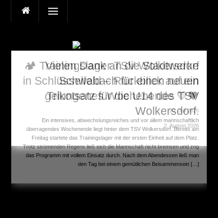
Direkt
Menü
zum
Inhalt
🏕️ Trainingslager TSV Wolkersdorf
Vielen Dank an die Stadtwerke
in Schlüsselfeld – Rückblick auf ein
Schwabach für einen neuen
gelungenes Wochenende 💛🖤
Trikotsatz für die U14 des TSV
Wolkersdorf.
20. Juli 2026
Ein intensives, abwechslungsreiches und vor allem mannschaftlich
2. August 2026
überragendes Wochenende liegt hinter dem TSV Wolkersdorf. Bereits am
Freitag startete das Trainingslager mit der ersten Einheit auf dem Platz.
Trotz strömenden Regens ließ sich die Mannschaft nicht bremsen und zog
das Programm mit vollem Einsatz durch. Nach dem Abendessen ließ man
den Tag bei einem gemütlichen Beisammensein […]