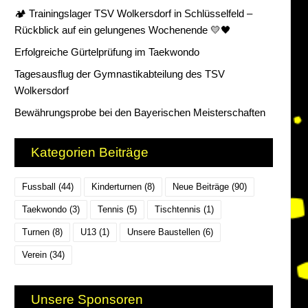
🏕️ Trainingslager TSV Wolkersdorf in Schlüsselfeld –
Rückblick auf ein gelungenes Wochenende 💛🖤
Erfolgreiche Gürtelprüfung im Taekwondo
Tagesausflug der Gymnastikabteilung des TSV
Wolkersdorf
Bewährungsprobe bei den Bayerischen Meisterschaften
Kategorien Beiträge
Fussball
(44)
Kinderturnen
(8)
Neue Beiträge
(90)
Taekwondo
(3)
Tennis
(5)
Tischtennis
(1)
Turnen
(8)
U13
(1)
Unsere Baustellen
(6)
Verein
(34)
Unsere Sponsoren