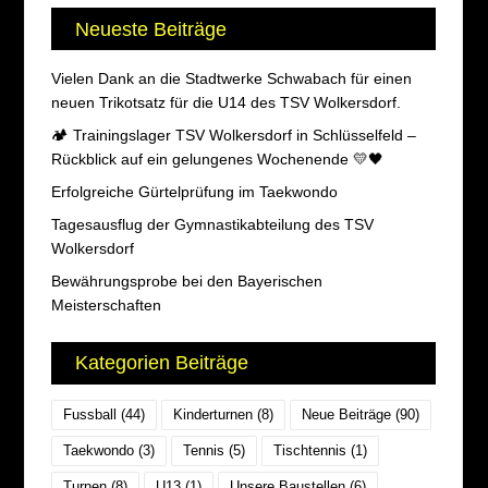
Neueste Beiträge
Vielen Dank an die Stadtwerke Schwabach für einen
neuen Trikotsatz für die U14 des TSV Wolkersdorf.
🏕️ Trainingslager TSV Wolkersdorf in Schlüsselfeld –
Rückblick auf ein gelungenes Wochenende 💛🖤
Erfolgreiche Gürtelprüfung im Taekwondo
Tagesausflug der Gymnastikabteilung des TSV
Wolkersdorf
Bewährungsprobe bei den Bayerischen
Meisterschaften
Kategorien Beiträge
Fussball
(44)
Kinderturnen
(8)
Neue Beiträge
(90)
Taekwondo
(3)
Tennis
(5)
Tischtennis
(1)
Turnen
(8)
U13
(1)
Unsere Baustellen
(6)