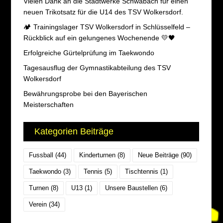
Vielen Dank an die Stadtwerke Schwabach für einen
neuen Trikotsatz für die U14 des TSV Wolkersdorf.
🏕️ Trainingslager TSV Wolkersdorf in Schlüsselfeld –
Rückblick auf ein gelungenes Wochenende 💛🖤
Erfolgreiche Gürtelprüfung im Taekwondo
Tagesausflug der Gymnastikabteilung des TSV
Wolkersdorf
Bewährungsprobe bei den Bayerischen
Meisterschaften
Kategorien Beiträge
Fussball
(44)
Kinderturnen
(8)
Neue Beiträge
(90)
Taekwondo
(3)
Tennis
(5)
Tischtennis
(1)
Turnen
(8)
U13
(1)
Unsere Baustellen
(6)
Verein
(34)