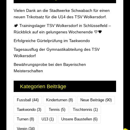
Vielen Dank an die Stadtwerke Schwabach für einen
neuen Trikotsatz für die U14 des TSV Wolkersdorf.
🏕️ Trainingslager TSV Wolkersdorf in Schlüsselfeld –
Rückblick auf ein gelungenes Wochenende 💛🖤
Erfolgreiche Gürtelprüfung im Taekwondo
Tagesausflug der Gymnastikabteilung des TSV
Wolkersdorf
Bewährungsprobe bei den Bayerischen
Meisterschaften
Kategorien Beiträge
Fussball
(44)
Kinderturnen
(8)
Neue Beiträge
(90)
Taekwondo
(3)
Tennis
(5)
Tischtennis
(1)
Turnen
(8)
U13
(1)
Unsere Baustellen
(6)
Verein
(34)