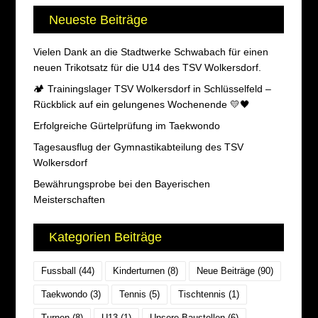
Neueste Beiträge
Vielen Dank an die Stadtwerke Schwabach für einen
neuen Trikotsatz für die U14 des TSV Wolkersdorf.
🏕️ Trainingslager TSV Wolkersdorf in Schlüsselfeld –
Rückblick auf ein gelungenes Wochenende 💛🖤
Erfolgreiche Gürtelprüfung im Taekwondo
Tagesausflug der Gymnastikabteilung des TSV
Wolkersdorf
Bewährungsprobe bei den Bayerischen
Meisterschaften
Kategorien Beiträge
Fussball
(44)
Kinderturnen
(8)
Neue Beiträge
(90)
Taekwondo
(3)
Tennis
(5)
Tischtennis
(1)
Turnen
(8)
U13
(1)
Unsere Baustellen
(6)