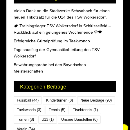
Vielen Dank an die Stadtwerke Schwabach für einen
neuen Trikotsatz für die U14 des TSV Wolkersdorf.
🏕️ Trainingslager TSV Wolkersdorf in Schlüsselfeld –
Rückblick auf ein gelungenes Wochenende 💛🖤
Erfolgreiche Gürtelprüfung im Taekwondo
Tagesausflug der Gymnastikabteilung des TSV
Wolkersdorf
Bewährungsprobe bei den Bayerischen
Meisterschaften
Kategorien Beiträge
Fussball
(44)
Kinderturnen
(8)
Neue Beiträge
(90)
Taekwondo
(3)
Tennis
(5)
Tischtennis
(1)
Turnen
(8)
U13
(1)
Unsere Baustellen
(6)
Verein
(34)